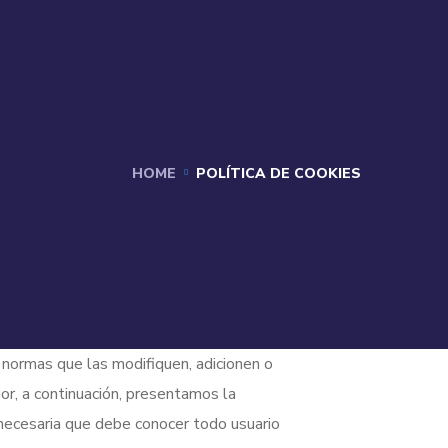
HOME
POLÍTICA DE COOKIES
ormas que las modifiquen, adicionen o
ior, a continuación, presentamos la
n necesaria que debe conocer todo usuario